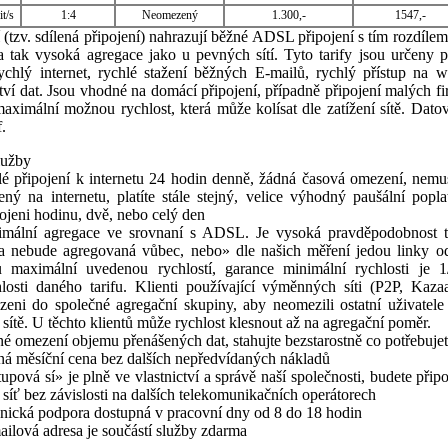
t/s
1:4
Neomezený
1.300,-
1547,-
(tzv. sdílená připojení) nahrazují běžné ADSL připojení s tím rozdílem, 
a tak vysoká agregace jako u pevných sítí. Tyto tarify jsou určeny p
 rychlý internet, rychlé stažení běžných E-mailů, rychlý přístup na 
ví dat. Jsou vhodné na domácí připojení, případně připojení malých f
maximální možnou rychlost, která může kolísat dle zatížení sítě. Dat
f.
lužby
alé připojení k internetu 24 hodin denně, žádná časová omezení, nemus
ený na internetu, platíte stále stejný, velice výhodný paušální poplat
ojeni hodinu, dvě, nebo celý den
imální agregace ve srovnaní s ADSL. Je vysoká pravděpodobnost t
ka nebude agregovaná vůbec, nebo» dle našich měření jedou linky 
u maximální uvedenou rychlostí, garance minimální rychlosti je 
hlosti daného tarifu. Klienti používající výměnných síti (P2P, Kaz
azeni do společné agregační skupiny, aby neomezili ostatní uživatele
sítě. U těchto klientů může rychlost klesnout až na agregační poměr.
é omezení objemu přenášených dat, stahujte bezstarostně co potřebuje
ná měsíční cena bez dalších nepředvídaných nákladů
tupová sí» je plně ve vlastnictví a správě naší společnosti, budete přip
 síť bez závislosti na dalších telekomunikačních operátorech
hnická podpora dostupná v pracovní dny od 8 do 18 hodin
ilová adresa je součástí služby zdarma