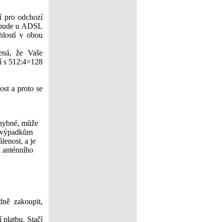
í pro odchozí
, bude u ADSL
chlostí v obou
ená, že Vaše
ní s 512:4=128
ost a proto se
chybné, může
m výpadkům
lenost, a je
a anténního
dně zakoupit,
 platbu. Stačí