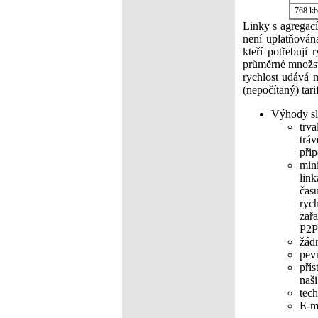
768 kbi
Linky s agregací 
není uplatňován
kteří potřebují
průměrné množst
rychlost udává 
(nepočítaný) tari
Výhody s
trv
tráv
přip
min
lin
čas
ryc
zař
P2P 
žádn
pev
přís
naši
tec
E-ma