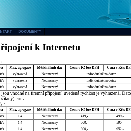
NTAKT
DOKUMENTY
řipojení k Internetu
:
ost
Max. agregace
Měsíční limit dat
Cena v Kč bez DPH
Cena v Kč s D
t/s
vyhrazená
Neomezený
individuálně na dotaz
t/s
vyhrazená
Neomezený
individuálně na dotaz
t/s
vyhrazená
Neomezený
individuálně na dotaz
jsou vhodné na firemní připojení, uvedená rychlost je vyhrazená. Dat
ítaný) tarif.
y :
ost
Max. agregace
Měsíční limit dat
Cena v Kč bez DPH
Cena v Kč s D
t/s
1:4
Neomezený
419,-
499,-
t/s
1:4
Neomezený
500,-
595,-
t/s
1:4
Neomezený
800,-
952,-