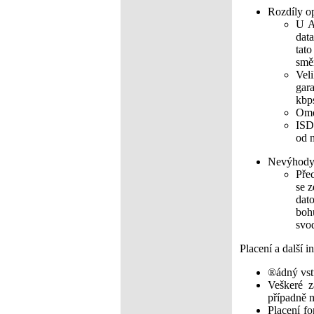
Rozdíly o
U A
dat
tat
smě
Vel
gar
kbp
Ome
ISD
od 
Nevýhody 
Přec
se 
dato
boh
svo
Placení a další i
®ádný vstu
Veškeré z
případně m
Placení fo