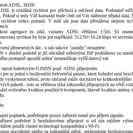
proti ADSL, ISDN
DSL je rozdílná rychlost pro příchozí a odchozí data. Podstatně nižš
a. Pokud si tedy Váš kamarád bude chtít od Vás stáhnout nějaká data
o rychlost velice pomalá. V naší síti jsou data přenášena stejnou ry
rech.
ikost agregace (u zákl. varianty ADSL většinou 1:50). To znam
antovaná rychlost by byla jen například: 512:50=10.24 kbps ve srovná
s.
zení přenesených dat - u nás takové "parády" nenajdete.
N v dnešní podobě je již oficiálně některými ISP prohlášeno za minul
něho postupně upouští neboť neumožňuje vyšší datový tok
oproti kabelovým či ISDN popř. ADSL připojením
i jen se jedná o bezlicenční frekvenční pásmo, které bohužel není bez
zde vyskytnout rušení, proto občasně může docházet ke krátkodobější
vých paketů - toto se většinou týká zákazníků připojených na větší vzdá
užel ovlivněno kvalitou použitých komponent, hlavně kvalitou antény 
du.
nfo
pní poplatek, potřebujete pouze zařízení nutné pro příjem signálu.
ařízení potřebné k bezdrátovému připojení si od nás můžete výho
ůžete použít vlastní technologii kompatibilní s Wi-Fi.
rmou pravidelné platby za kalendářní měsíc, preferujeme bezhotovostní