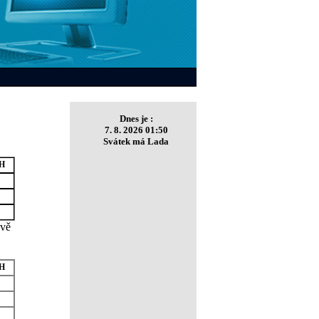
Dnes je :
7. 8. 2026 01:50
Svátek má Lada
PH
ově
PH