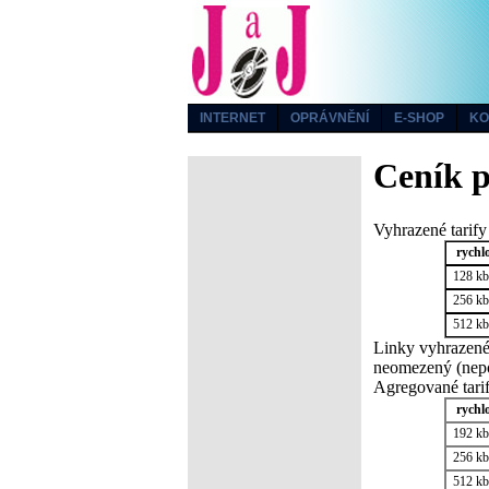
INTERNET
OPRÁVNĚNÍ
E-SHOP
KO
Ceník p
Vyhrazené tarify 
rychl
128 kbi
256 kbi
512 kbi
Linky vyhrazené 
neomezený (nepoč
Agregované tarif
rychl
192 kbi
256 kbi
512 kbi