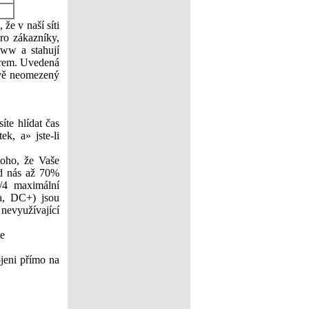
že v naší síti
ro zákazníky,
www a stahují
irem. Uvedená
ově neomezený
íte hlídat čas
ek, a» jste-li
oho, že Vaše
od nás až 70%
1/4 maximální
aa, DC+) jsou
 nevyužívající
te
ojeni přímo na